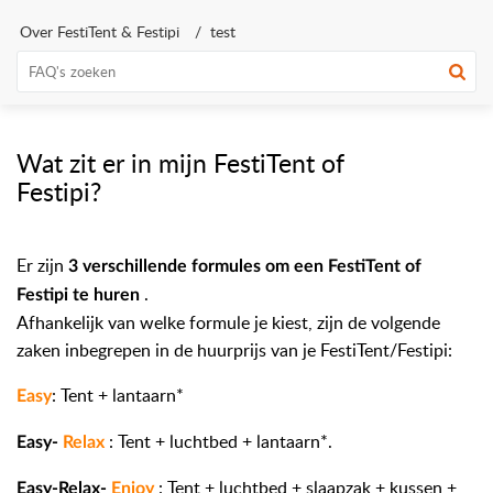
Over FestiTent & Festipi
test
Wat zit er in mijn FestiTent of
Festipi?
Er zijn
3 verschillende formules om een FestiTent of
.
Festipi te huren
Afhankelijk van welke formule je kiest, zijn de volgende
zaken inbegrepen in de huurprijs van je FestiTent/Festipi:
: Tent + lantaarn*
Easy
: Tent + luchtbed + lantaarn*.
Easy-
Relax
: Tent + luchtbed + slaapzak + kussen +
Easy-Relax-
Enjoy