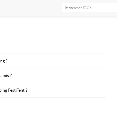
ing ?
 amis ?
ing FestiTent ?